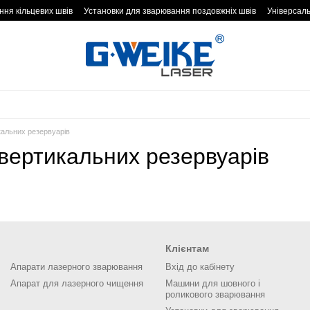
ння кільцевих швів
Установки для зварювання поздовжніх швів
Універсаль
Лінії для зварювання балок
Установки для зварювання вертикальних резе
ання цистерн чемоданного і еліпсоїдного типу
Установки для вварювання па
еження за зварювальним швом
Спеціалізовані зварювальні комплекси
Зва
варювання штабелів
Поворотні столи
кальних резервуарів
вертикальних резервуарів
Клієнтам
Апарати лазерного зварювання
Вхід до кабінету
Апарат для лазерного чищення
Машини для шовного і
роликового зварювання