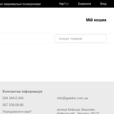
Укр
Рус
Бажання
Вхід
ні зварювальні позиціонери
рвуарів
трубків і штуцерів
рювальні маніпулятори
Мій кошик
Контактна інформація
044 344-0-344
info@gweike.com.ua
067 539-09-90
вулиця Київська, Вишневе,
Передзвонити вам?
Київська обл., Украина, 08132