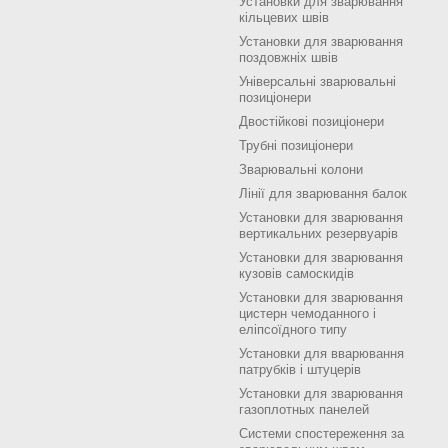
Установки для зварювання
кільцевих швів
Установки для зварювання
поздовжніх швів
Універсальні зварювальні
позиціонери
Двостійкові позиціонери
Трубні позиціонери
Зварювальні колони
Лінії для зварювання балок
Установки для зварювання
вертикальних резервуарів
Установки для зварювання
кузовів самоскидів
Установки для зварювання
цистерн чемоданного і
еліпсоїдного типу
Установки для вварювання
патрубків і штуцерів
Установки для зварювання
газоплотных панелей
Системи спостереження за