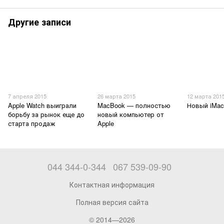
Другие записи
7 апреля 2015
26 марта 2015
12 марта 201
Apple Watch выиграли
MacBook — полностью
Новый iMac
борьбу за рынок еще до
новый компьютер от
старта продаж
Apple
044 344-0-344
067 539-09-90
Контактная информация
Полная версия сайта
© 2014—2026