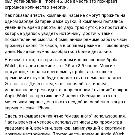
был установлен в iPhone 4S. Все вместе это пожирает
огромное количество энергии.
Как показали тесты компании, часы не смогут прожить на
одном заряде батареи даже сутки. В компании пытались
увеличить время работы до двух-трех суток, но прототипы,
которые удалось увидеть источнику, достичь таких
показателей не смогли. В смешанном режиме работы часы
проживут около 19 часов, а в спящем режиме — около двух
дней. Но здесь нужно разобраться более детально.
Начнем с того, что при активном использование Apple
Watch, батарея проживет от 2.5 до 3.5 часов. Многие
подумали, что часы всего смогут работать столько
времени и их нужно будет заряжать по семь раз на дню.
Это не так. Дело в том, что говоря об “активном”
использование речь идет о непрерывном “тыкание” в экран
Apple Watch на протяжение 3 часов. Очевидно, что на
меленьком экране делать это неудобно, особенно, когда в
кармане лежит iPhone.
Здесь открывается понятие “смешанного” использования.
Часть времени человек использует часы для просмотра
уведомлений, времени, звонков, манипуляций с картами и
другими настройками. Другую часть времени Apple Watch