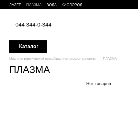
Перейти к основному контенту
ЛАЗЕР
ПЛАЗМА
ВОДА
КИСЛОРОД
044 344-0-344
Каталог
Машины термической резки/машины раскроя металла
ПЛАЗМА
ПЛАЗМА
Нет товаров