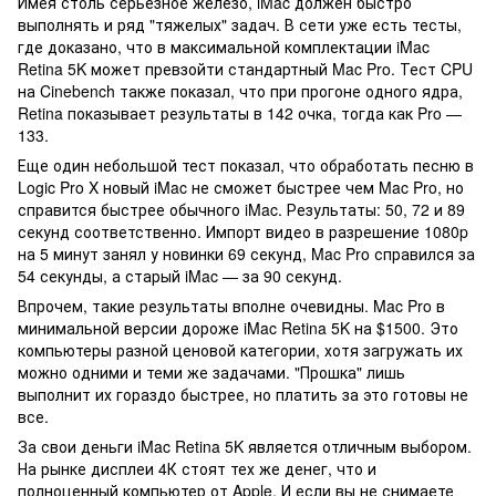
Имея столь серьезное железо, iMac должен быстро
выполнять и ряд "тяжелых" задач. В сети уже есть тесты,
где доказано, что в максимальной комплектации iMac
Retina 5K может превзойти стандартный Mac Pro. Тест CPU
на Cinebench также показал, что при прогоне одного ядра,
Retina показывает результаты в 142 очка, тогда как Pro —
133.
Еще один небольшой тест показал, что обработать песню в
Logic Pro X новый iMac не сможет быстрее чем Mac Pro, но
справится быстрее обычного iMac. Результаты: 50, 72 и 89
секунд соответственно. Импорт видео в разрешение 1080p
на 5 минут занял у новинки 69 секунд, Mac Pro справился за
54 секунды, а старый iMac — за 90 секунд.
Впрочем, такие результаты вполне очевидны. Mac Pro в
минимальной версии дороже iMac Retina 5K на $1500. Это
компьютеры разной ценовой категории, хотя загружать их
можно одними и теми же задачами. "Прошка" лишь
выполнит их гораздо быстрее, но платить за это готовы не
все.
За свои деньги iMac Retina 5K является отличным выбором.
На рынке дисплеи 4К стоят тех же денег, что и
полноценный компьютер от Apple. И если вы не снимаете