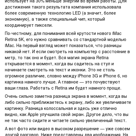
использует на 30% меньше энергии во время работы. Для
достижения такого результата компания использовала
более современную технологию LED (а значит, более
экономную), а также специальный чип, который
координирует пиксели.
По-честному, для понимания всей крутости нового iMac
Retina 5K, его нужно сравнивать со стандартной моделью
iMac. На первый взгляд может показаться, что разницы
никакой нет. И если смотреть на компьютер с расстояние в
метр, то так оно и будет. Вся магия экрана Retina
открывается в момент, когда вы садитесь на стул и
начинаете смотреть на текст и иконки. Это не столь
огромное различие, словно между iPhone 3G и iPhone 6, но
картинка намного лучше. А главное — это почувствуют
ваши глаза. Работать с Retina им будет намного проще.
Очень сильно заметна разница экрана в момент, когда вы
либо сильно приближаетесь к экрану, либо же увеличиваете
картинку. Разница колоссальная и здесь уже отлично
видно, как Apple улучшила свой экран. Другое дело, что вы
не так часто сидите и читаете сильно увеличенный текст.
А вот фото или видео в высоком разрешение — уже совсем
другой разговор. Ниже представлены два изображения. На