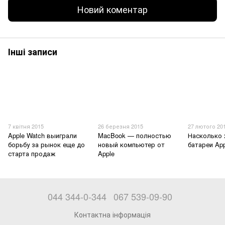
Новий коментар
Інші записи
7 квітня 2015
26 березня 2015
27 лютого 20
Apple Watch выиграли
MacBook — полностью
Насколько 
борьбу за рынок еще до
новый компьютер от
батареи App
старта продаж
Apple
044 344-0-344
067 539-09-90
Контактна інформація