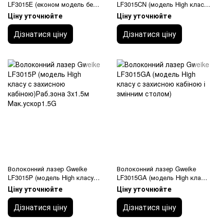
LF3015E (економ модель без
LF3015CN (модель High класу
електричного шафи)3000x1500
окремий електричний шафа з
Ціну уточнюйте
Ціну уточнюйте
мм Макс. уско 0.6 G
кондиціонером)
Дізнатися ціну
Дізнатися ціну
Волоконний лазер Gweike
Волоконний лазер Gweike
LF3015P (модель High класу c
LF3015GA (модель High класу
захисною кабіною)Раб.зона
c захисною кабіною і змінним
Ціну уточнюйте
Ціну уточнюйте
3x1.5м Мак.ускор1.5G
столом)
Дізнатися ціну
Дізнатися ціну