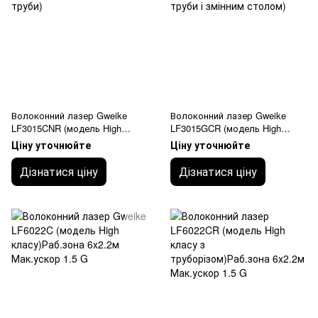
Волоконний лазер Gweike
Волоконний лазер Gweike
LF3015CNR (модель High
LF3015GCR (модель High
класу з функцією різання
класу з функцією різання
Ціну уточнюйте
Ціну уточнюйте
труби)
труби і змінним столом)
Дізнатися ціну
Дізнатися ціну