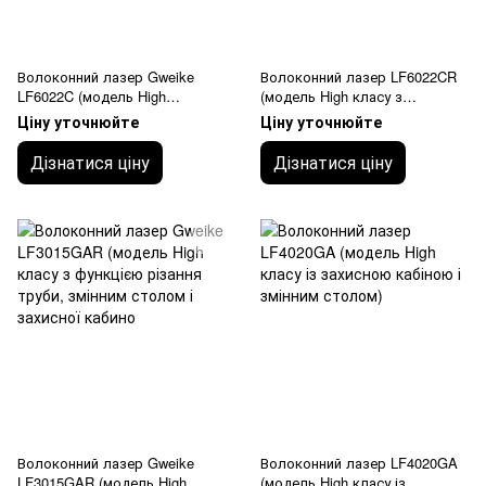
Волоконний лазер Gweike
Волоконний лазер LF6022CR
LF6022C (модель High
(модель High класу з
класу)Раб.зона 6x2.2м
труборізом)Раб.зона 6x2.2м
Ціну уточнюйте
Ціну уточнюйте
Мак.ускор 1.5 G
Мак.ускор 1.5 G
Дізнатися ціну
Дізнатися ціну
Волоконний лазер Gweike
Волоконний лазер LF4020GA
LF3015GAR (модель High
(модель High класу із