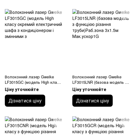
Волоконний лазер Gweike
Волоконний лазер Gweike
LF3015GC (модель High класу
LF3015LNR (базова модель з
окремий електричний шафа з
функцією різання
Ціну уточнюйте
Ціну уточнюйте
кондиціонером і змінними з
труби)Раб.зона 3x1.5м
Мак.ускор1G
Дізнатися ціну
Дізнатися ціну