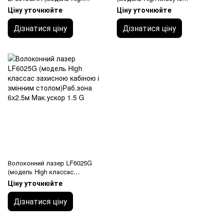
класу з функцією різання
захисною кабіною і змінним
Ціну уточнюйте
Ціну уточнюйте
труби, змінним столом і
столом)
захисної кабино
Дізнатися ціну
Дізнатися ціну
Волоконний лазер LF6025G
(модель High классас
захисною кабіною і змінним
Ціну уточнюйте
столом)Раб.зона 6x2.5м
Мак.ускор 1.5 G
Дізнатися ціну