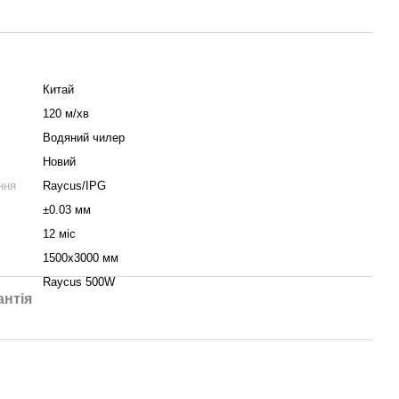
Китай
120 м/хв
Водяний чилер
Новий
ння
Raycus/IPG
±0.03 мм
12 міс
1500х3000 мм
Raycus 500W
антія