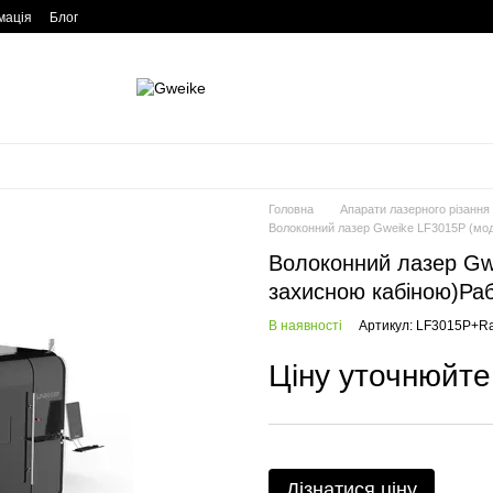
мація
Блог
Головна
Апарати лазерного різання
Волоконний лазер Gweike LF3015P (мод
Волоконний лазер Gw
захисною кабіною)Раб
В наявності
Артикул: LF3015P+R
Ціну уточнюйте
Дізнатися ціну