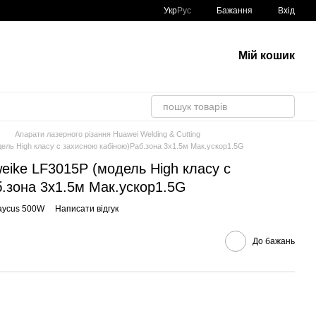
Укр
Рус
Бажання
Вхід
Мій кошик
Апарати лазерного різання Huawei Welding & Cutting
ель High класу c захисною кабіною)Раб.зона 3x1.5м Мак.ускор1.5G
eike LF3015P (модель High класу c
.зона 3x1.5м Мак.ускор1.5G
aycus 500W
Написати відгук
До бажань