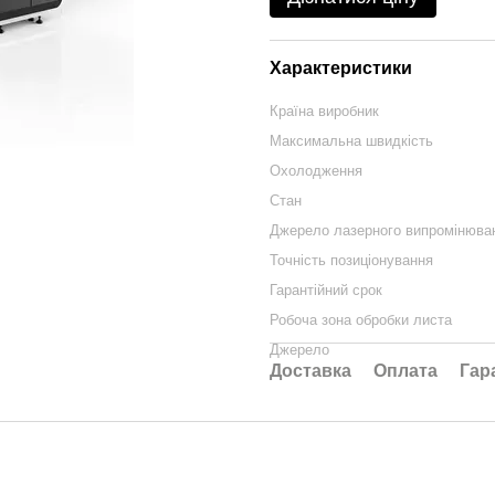
Характеристики
Країна виробник
Максимальна швидкість
Охолодження
Стан
Джерело лазерного випромінюва
Точність позиціонування
Гарантійний срок
Робоча зона обробки листа
Джерело
Доставка
Оплата
Гар