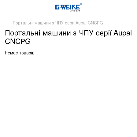
Портальні машини з ЧПУ серії Aupal CNCРG
Портальні машини з ЧПУ серії Aupal
CNCРG
Немає товарів