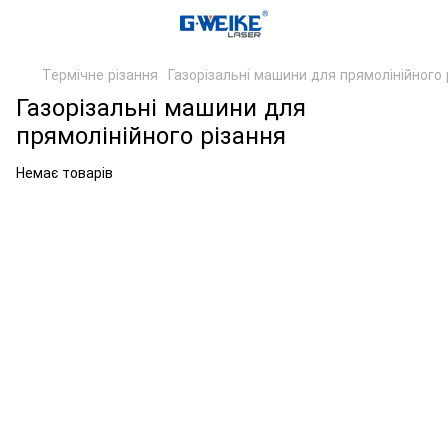
Термічне різання
Газорізальні машини для прямолінійного 
Газорізальні машини для
прямолінійного різання
Немає товарів