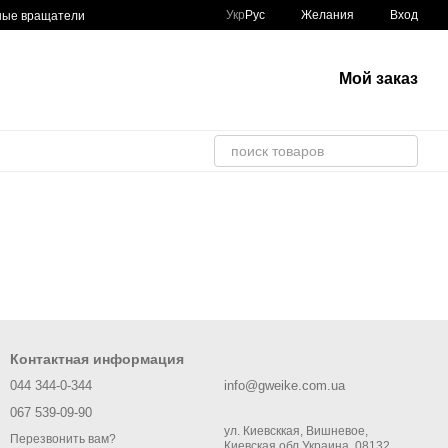
Укр
Рус
Желания
Вход
ные вращатели
ров
ков и штуцеров
 манипуляторы
Мой заказ
Контактная информация
044 344-0-344
info@gweike.com.ua
067 539-09-90
ул. Киевсккая, Вишневое,
Перезвонить вам?
Киевская обл,Украина, 08132