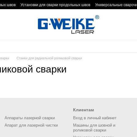
евых швов
Установки для сварки продольных швов
Универсальные свароч
ны
Линии для сварки балок
Установки для сварки вертикальных резервуа
стерн чемоданного и эллипсоидного типа
Установки для вваривания патруб
сварочным швом
Специализированные сварочные комплексы
Сварочные
арки штабелей
Поворотные столы
сварки
Станки для радиальной роликовой сварки
ликовой сварки
Клиентам
Аппараты лазерной сварки
Вход в личный кабинет
Апарат для лазерной чистки
Машины для шовной и
роликовой сварки