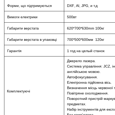
Форми, що підтримуються
DXF
, AI,
JPG
, и т.д
Вимоги електрики
500вт
Габарити верстата
620*700*630
mm
100кг
Габарити верстата в упаковці
700*500*600мм 120кг
Гарантiя
1 год на целый станок
Джерело лазера.
Система управління: JCZ, 
англійською мовою.
Автофокусування.
Електронна підйомна вісь.
Визначення місць червоної 
Комплектуючі
Повітряне охолодження.
Поворотний пристрій марку
предметах.
Набір інструментів для експ
Без комп'ютера.