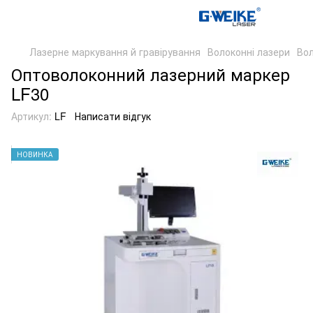
Лазерне маркування й гравірування
Волоконні лазери
Вол
Оптоволоконний лазерний маркер
LF30
Артикул:
LF
Написати відгук
НОВИНКА