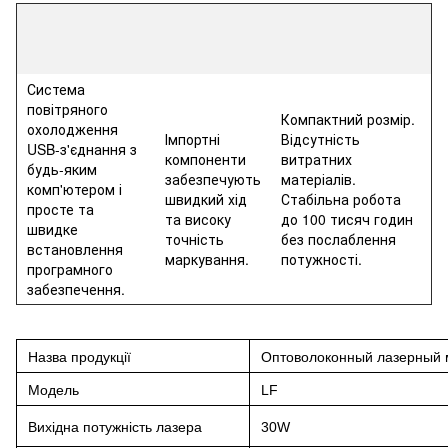
Система
повітряного
Компактний розмір.
охолодження
Імпортні
Відсутність
USB-з'єднання з
компоненти
витратних
будь-яким
забезпечують
матеріалів.
комп'ютером і
швидкий хід
Стабільна робота
просте та
та високу
до 100 тисяч годин
швидке
точність
без послаблення
встановлення
маркування.
потужності.
програмного
забезпечення.
Назва продукції
Оптоволоконный лазерный 
Модель
LF
Вихідна потужність лазера
3
0W