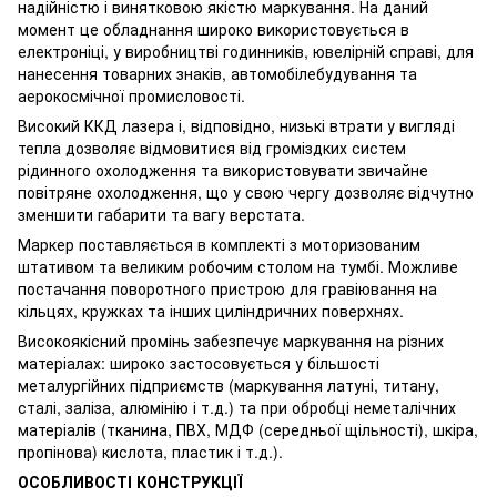
надійністю і винятковою якістю маркування. На даний
момент це обладнання широко використовується в
електроніці, у виробництві годинників, ювелірній справі, для
нанесення товарних знаків, автомобілебудування та
аерокосмічної промисловості.
Високий ККД лазера і, відповідно, низькі втрати у вигляді
тепла дозволяє відмовитися від громіздких систем
рідинного охолодження та використовувати звичайне
повітряне охолодження, що у свою чергу дозволяє відчутно
зменшити габарити та вагу верстата.
Маркер поставляється в комплекті з моторизованим
штативом та великим робочим столом на тумбі. Можливе
постачання поворотного пристрою для гравіювання на
кільцях, кружках та інших циліндричних поверхнях.
Високоякісний промінь забезпечує маркування на різних
матеріалах: широко застосовується у більшості
металургійних підприємств (маркування латуні, титану,
сталі, заліза, алюмінію і т.д.) та при обробці неметалічних
матеріалів (тканина, ПВХ, МДФ (середньої щільності), шкіра,
пропінова) кислота, пластик і т.д.).
ОСОБЛИВОСТІ КОНСТРУКЦІЇ