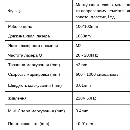
Маркування текстів, малюно
Функцii
та непрозорому неметалі, я
золото, пластик, і т.д.
Робоче поле
100*100mm
Довжина хвилі лазера
1060nm
Якість лазерного променя
M2
Частота лазера
Q
20 - 200kHz
Товщина маркування (mm)
≤2mm
Скорость маркировки (mm)
600 - 1000
симвалов/s
Швидкість маркування (mm)
0.01mm
живлення
220
V 50HZ
Міні. Літери маркування (mm)
0.4mm
Повторюваність (mm)
±0.01mm